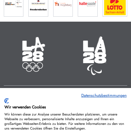
Olympische Sommerspiele
Paralympische Sommerspiele
14.07. - 30.07.2028
15.08. - 27.08.2028
Zeit bis zum Start:
Zeit bis zum Start:
14
:
00
:
706
14
:
00
:
738
MINUTEN
STUNDEN
TAGE
MINUTEN
STUNDEN
TAGE
Datenschutzbestimmungen
IMPRESSUM
KONTAKT
DATENSCHUTZ
Wir verwenden Cookies
COOKIE-RICHTLINIEN
Wir können diese zur Analyse unserer Besucherdaten platzieren, um unsere
Webseite zu verbessern, personalisierte Inhalte anzuzeigen und Ihnen ein
großartiges Webseiten-Erlebnis zu bieten. Für weitere Informationen zu den von
uns verwendeten Cookies öffnen Sie die Einstellungen.