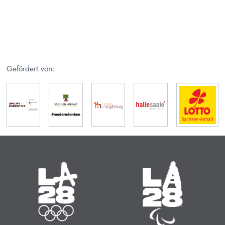
Gefördert von:
Olympische Sommerspiele
Paralympische Sommerspiele
14.07. - 30.07.2028
15.08. - 27.08.2028
Zeit bis zum Start:
Zeit bis zum Start:
20
:
13
:
705
20
:
13
:
737
MINUTEN
STUNDEN
TAGE
MINUTEN
STUNDEN
TAGE