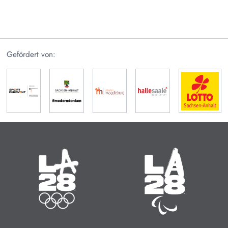
Gefördert von:
Olympische Sommerspiele
Paralympische Sommerspiele
14.07. - 30.07.2028
15.08. - 27.08.2028
Zeit bis zum Start:
Zeit bis zum Start:
35
:
04
:
706
35
:
04
:
738
MINUTEN
STUNDEN
TAGE
MINUTEN
STUNDEN
TAGE