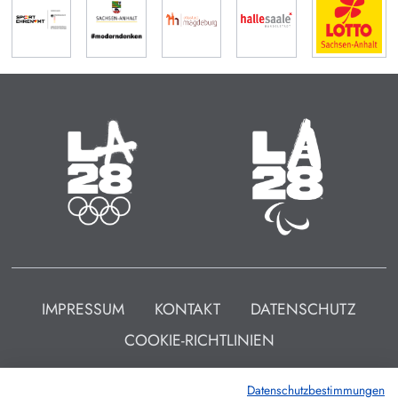
Olympische Sommerspiele
Paralympische Sommerspiele
14.07. - 30.07.2028
15.08. - 27.08.2028
Zeit bis zum Start:
Zeit bis zum Start:
48
:
23
:
706
48
:
23
:
738
MINUTEN
STUNDEN
TAGE
MINUTEN
STUNDEN
TAGE
IMPRESSUM
KONTAKT
DATENSCHUTZ
COOKIE-RICHTLINIEN
Datenschutzbestimmungen