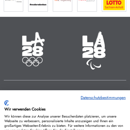
Olympische Sommerspiele
Paralympische Sommerspiele
14.07. - 30.07.2028
15.08. - 27.08.2028
Zeit bis zum Start:
Zeit bis zum Start:
50
:
05
:
706
50
:
05
:
738
MINUTEN
STUNDEN
TAGE
MINUTEN
STUNDEN
TAGE
IMPRESSUM
KONTAKT
DATENSCHUTZ
Datenschutzbestimmungen
COOKIE-RICHTLINIEN
Wir verwenden Cookies
Wir können diese zur Analyse unserer Besucherdaten platzieren, um unsere
Webseite zu verbessern, personalisierte Inhalte anzuzeigen und Ihnen ein
großartiges Webseiten-Erlebnis zu bieten. Für weitere Informationen zu den von