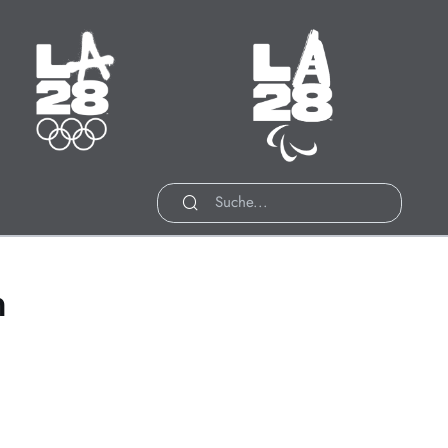
ympische Sommerspiele
Paralympische Sommerspiele
14.07. - 30.07.2028
15.08. - 27.08.2028
Zeit bis zum Start:
Zeit bis zum Start:
56
:
18
:
708
56
:
18
:
740
INUTEN
STUNDEN
TAGE
MINUTEN
STUNDEN
TAGE
n