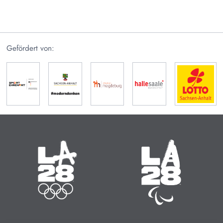
Gefördert von:
Olympische Sommerspiele
Paralympische Sommerspiele
14.07. - 30.07.2028
15.08. - 27.08.2028
Zeit bis zum Start:
Zeit bis zum Start:
21
:
13
:
705
21
:
13
:
737
MINUTEN
STUNDEN
TAGE
MINUTEN
STUNDEN
TAGE