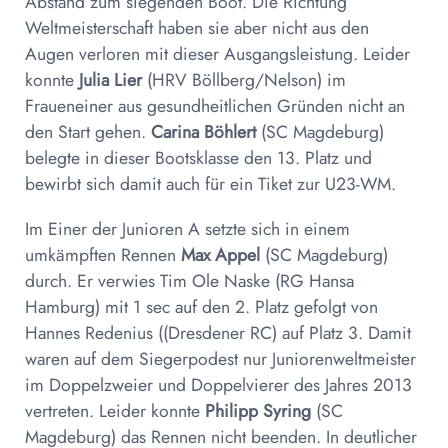
Abstand zum siegenden Boot. Die Richtung
Weltmeisterschaft haben sie aber nicht aus den
Augen verloren mit dieser Ausgangsleistung. Leider
konnte
Julia Lier
(HRV Böllberg/Nelson) im
Fraueneiner aus gesundheitlichen Gründen nicht an
den Start gehen.
Carina Böhlert
(SC Magdeburg)
belegte in dieser Bootsklasse den 13. Platz und
bewirbt sich damit auch für ein Tiket zur U23-WM.
Im Einer der Junioren A setzte sich in einem
umkämpften Rennen
Max Appel
(SC Magdeburg)
durch. Er verwies Tim Ole Naske (RG Hansa
Hamburg) mit 1 sec auf den 2. Platz gefolgt von
Hannes Redenius ((Dresdener RC) auf Platz 3. Damit
waren auf dem Siegerpodest nur Juniorenweltmeister
im Doppelzweier und Doppelvierer des Jahres 2013
vertreten. Leider konnte
Philipp Syring
(SC
Magdeburg) das Rennen nicht beenden. In deutlicher