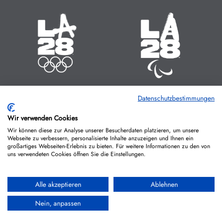
Olympische Sommerspiele
Paralympische Sommerspiele
14.07. - 30.07.2028
15.08. - 27.08.2028
Zeit bis zum Start:
Zeit bis zum Start:
23
:
11
:
705
23
:
11
:
737
MINUTEN
STUNDEN
TAGE
MINUTEN
STUNDEN
TAGE
Datenschutzbestimmungen
IMPRESSUM
KONTAKT
DATENSCHUTZ
Wir verwenden Cookies
Wir können diese zur Analyse unserer Besucherdaten platzieren, um unsere
COOKIE-RICHTLINIEN
Webseite zu verbessern, personalisierte Inhalte anzuzeigen und Ihnen ein
großartiges Webseiten-Erlebnis zu bieten. Für weitere Informationen zu den von
uns verwendeten Cookies öffnen Sie die Einstellungen.
Alle akzeptieren
Ablehnen
Nein, anpassen