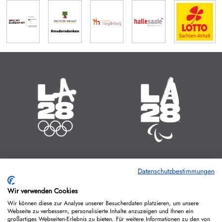
Olympische Sommerspiele
Paralympische Sommerspiele
14.07. - 30.07.2028
15.08. - 27.08.2028
Zeit bis zum Start:
Zeit bis zum Start:
54
:
02
:
706
54
:
02
:
738
MINUTEN
STUNDEN
TAGE
MINUTEN
STUNDEN
TAGE
Datenschutzbestimmungen
IMPRESSUM
KONTAKT
DATENSCHUTZ
Wir verwenden Cookies
COOKIE-RICHTLINIEN
Wir können diese zur Analyse unserer Besucherdaten platzieren, um unsere
Webseite zu verbessern, personalisierte Inhalte anzuzeigen und Ihnen ein
großartiges Webseiten-Erlebnis zu bieten. Für weitere Informationen zu den von