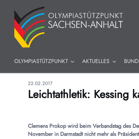
OLYMPIASTÜTZPUNKT
AKTUELLES
BUND
22.02.2017
Leichtathletik: Kessing
Clemens Prokop wird beim Verbandstag des Deut
November in Darmstadt nicht mehr als Präside