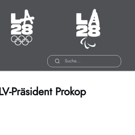
ympische Sommerspiele
Paralympische Sommerspiele
14.07. - 30.07.2028
15.08. - 27.08.2028
Zeit bis zum Start:
Zeit bis zum Start:
19
:
04
:
707
19
:
04
:
739
INUTEN
STUNDEN
TAGE
MINUTEN
STUNDEN
TAGE
DLV-Präsident Prokop