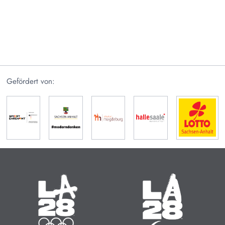
Gefördert von:
Olympische Sommerspiele
Paralympische Sommerspiele
14.07. - 30.07.2028
15.08. - 27.08.2028
Zeit bis zum Start:
Zeit bis zum Start:
14
:
14
:
707
14
:
14
:
739