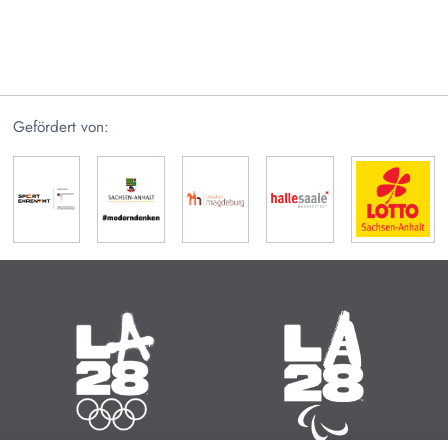
Gefördert von:
Olympische Sommerspiele
Paralympische Sommerspiele
14.07. - 30.07.2028
15.08. - 27.08.2028
Zeit bis zum Start:
Zeit bis zum Start:
10
:
14
:
707
10
:
14
:
739
MINUTEN
STUNDEN
TAGE
MINUTEN
STUNDEN
TAGE